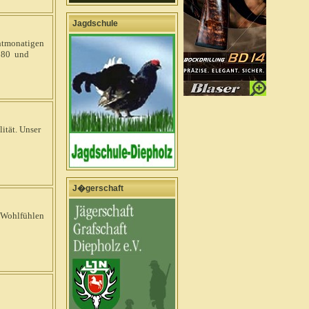
Jagdschule
chtmonatigen
5580 und
ität. Unser
J�gerschaft
. Wohlfühlen