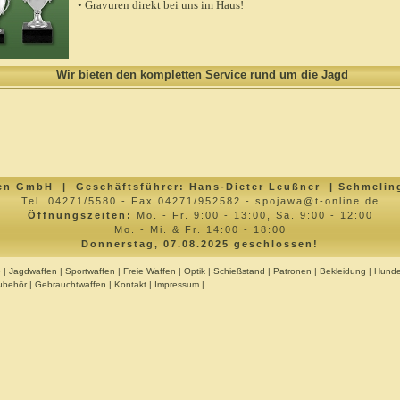
• Gravuren direkt bei uns im Haus!
Wir bieten den kompletten Service rund um die Jagd
en GmbH | Geschäftsführer: Hans-Dieter Leußner | Schmeling
Tel. 04271/5580 - Fax 04271/952582 - spojawa@t-online.de
Öffnungszeiten:
Mo. - Fr. 9:00 - 13:00, Sa. 9:00 - 12:00
Mo. - Mi. & Fr. 14:00 - 18:00
Donnerstag, 07.08.2025 geschlossen!
e
|
Jagdwaffen
|
Sportwaffen
|
Freie Waffen
|
Optik
|
Schießstand
|
Patronen
|
Bekleidung
|
Hundea
ubehör
|
Gebrauchtwaffen
|
Kontakt
|
Impressum
|