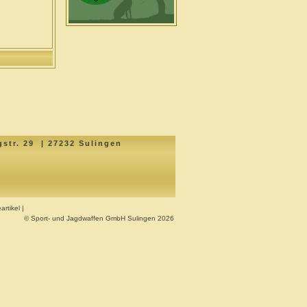
str. 29 | 27232 Sulingen
rtikel
|
© Sport- und Jagdwaffen GmbH Sulingen 2026