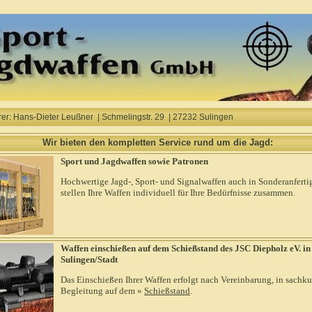
r: Hans-Dieter Leußner | Schmelingstr. 29 | 27232 Sulingen
Wir bieten den kompletten Service rund um die Jagd:
Sport und Jagdwaffen sowie Patronen
Hochwertige Jagd-, Sport- und Signalwaffen auch in Sonderanferti
stellen Ihre Waffen individuell für Ihre Bedürfnisse zusammen.
Waffen einschießen auf dem Schießstand des JSC Diepholz eV. in
Sulingen/Stadt
Das Einschießen Ihrer Waffen erfolgt nach Vereinbarung, in sachk
Begleitung auf dem
»
Schießstand
.